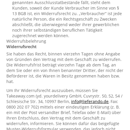
genannten Ausschlusstatbestände fällt, steht dem
Kunden, soweit der Kunde Verbraucher im Sinne von §
13 BGB ist, ein Widerrufsrecht zu. „Verbraucher“ ist jede
natürliche Person, die ein Rechtsgeschäft zu Zwecken
abschließt, die überwiegend weder ihrer gewerblichen
noch ihrer selbständigen beruflichen Tätigkeit
zugerechnet werden können.
Widerrufsbelehrung
Widerrufsrecht
Sie haben das Recht, binnen vierzehn Tagen ohne Angabe
von Gründen den Vertrag mit dem Geschäft zu widerrufen.
Die Widerrufsfrist beträgt vierzehn Tage ab dem Tag, an
dem Sie oder ein von Ihnen benannter Dritter, der nicht der
Beförderer ist, die Waren in Besitz genommen haben bzw.
hat.
Um Ihr Widerrufsrecht auszuüben, müssen Sie
Takeaway.com (yd. yourdelivery GmbH, Cuvrystr. 50, 52, 54 /
Schlesische Str. 34, 10997 Berlin,
info@lieferando.de
, Fax:
0800 202 07 702) mittels einer eindeutigen Erklärung (z. B.
ein mit der Post versandter Brief, Telefax oder E-Mail) über
Ihren Entschluss, den Vertrag mit dem Geschäft zu
widerrufen, informieren. Sie können dafür das beigefügte
Muster-Widerrufsformular verwenden, das jedoch nicht